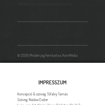
#BMEKommediaBA #tartalomfejl
© 2026 Minden jog fenntartva, KomMédia
IMPRESSZUM
Koncepció & szöveg: Tófalvy Tamás
Szöveg: Nádasi Eszter