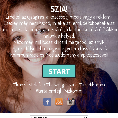
SZIA!
Érdekel az újságírás, a közösségi média vagy a reklám?
Esetleg még nem tudod, mi akarsz lenni, de többet akarsz
tudni a társadalomról, a médiáról, a kortárs kultúráról? Akkor
nálunk a helyed.
Nézd meg, mit tudsz kihozni magadból az egyik
legtekintélyesebb magyar egyetem friss és kreatív
Kommunikáció és Médiatudomány alapképzésével!
START
#konzervtelefon #beszelgessunk #uzletikomm
#tartalomfejl #vizkomm