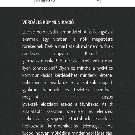
VERBÁLIS KOMMUNIKÁCIÓ
„De-vel nem kezdünk mondatot! A férfiak győzni
akarnak egy vitában, a nők megértésre
törekednek. Ezek a mai fiatalok már nem tudnak
rendesen magyarul. Kerüld a
germanizmusokat!” Ki ne találkozott volna már
ilyen tanácsokkal? Olyan ez, mintha a nyelvi és
kommunikációs kérdésekhez mindenki értene,
miközben a javaslatok és a kritikák mögött
gyakran babonák és tévhitek húzódnak
meg. A
Verbális kommunikáció
kurzus
igyekszik eloszlatni ezeket a tévhiteket. Az itt
elsajátított szakmai szemlélet és elemzési
eszközök segítségével érthetőbbek lesznek a
hétköznapi kommunikációs jelenségek. Ha
tudod, hogyan működik a mindennapi társalgás,