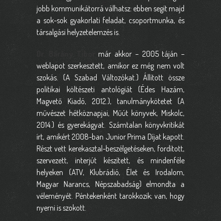
jobb kommunikátorrá válhatsz: ebben segít majd
a sok-sok gyakorlati feladat, csoportmunka, és
társalgási helyzetelemzés is.
Dr. Bárány Tibor
már akkor – 2005 táján –
weblapot szerkesztett, amikor ez még nem volt
szokás. (A Szabad Változókat.) Állított össze
politikai költészeti antológiát (Édes Hazám,
Magvető Kiadó, 2012.), tanulmánykötetet (A
művészet hétköznapjai, Műút könyvek, Miskolc,
2014.) és gyerekágyat. Számtalan könyvkritikát
írt, amikért 2008-ban Junior Prima Díjat kapott.
Részt vett kerekasztal-beszélgetéseken, fordított,
szervezett, interjút készített, és mindenféle
helyeken (ATV, Klubrádió, Élet és Irodalom,
Magyar Narancs, Népszabadság) elmondta a
véleményét. Péntekenként tarokkozik; van, hogy
nyerni is szokott.